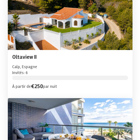
Oltaview II
Calp, Espagne
Invités: 6
€250
À partir de
par nuit