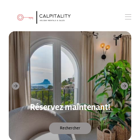
Accueil
Nos villas
Nos appartements
Qui sommes nous?
Contactez-nous
Louez votre propriété
Réservez maintenant!
Rechercher